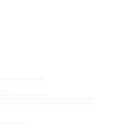
xport logiciel delta-d GAMMA
 douane
couts transport tarif transport
 NSTI EDI import importation export exportation ventes achats
modules NSTI PDD PDU groupeur chargeur services couts
l douane delta c