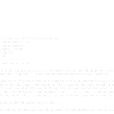
ogiciel douane EASYLOG logiciel transport
n logiciel douane delta
 logiciel transport
on logiciel GAMMA
n delta EDI
 nsti
ouanement à domicile
giciel prefacturation avec prefacture logiciel douane import et logiciel douane e
importateur, exportateur, utilisateur de transport et transitaire chargeur groupeur
 proposons une gamme complète et modulaire de logiciel transport et de logiciel
ministration des ventes export gestion service douane import douane export gestion 
giciel douane EASYLOG logiciel transport transporteur transitaire transit logiciel
 ERP incoterm NDP DAU regimes dossiers DCG DEB SAISUNIC agro-alimentaire 
tion etudes formation conseils audit pdi procedure de dedouanement informatise.
tad delta d delta-d logiciel douane delta d.
elta_d delta.d deltadedouanement delta dedouanement delta/dedouanement logicie