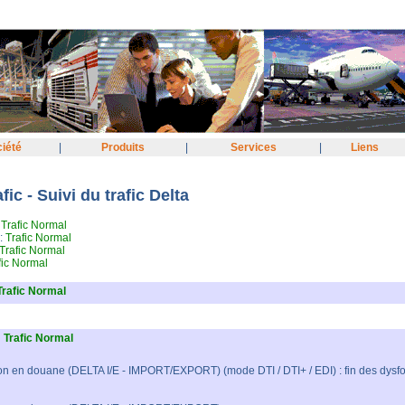
iété
|
Produits
|
Services
|
Liens
fic - Suivi du trafic Delta
:
Trafic Normal
 :
Trafic Normal
Trafic Normal
fic Normal
Trafic Normal
:
Trafic Normal
on en douane (DELTA I/E - IMPORT/EXPORT) (mode DTI / DTI+ / EDI) : fin des dys