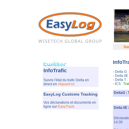
Soc
InfoTra
InfoTrafic
- Delta G 
- Delta I/E
- Delta T :
Suivre l'état du trafic Delta en
- ICS :
Tra
direct en
cliquant ici
DeltaG :
EasyLog Customs Tracking
Vos déclarations et documents en
ligne sur
EasyTrack
Delta I/E 
Déclarati
14:30