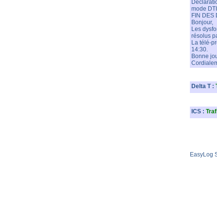
Déclarat
mode DTI 
FIN DES
Bonjour,
Les dysfo
résolus p
La télé-p
14:30.
Bonne jo
Cordiale
Delta T :
ICS :
Tra
EasyLog S