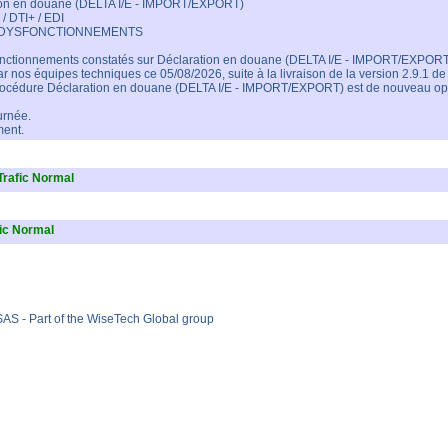
ion en douane (DELTA I/E - IMPORT/EXPORT)
/ DTI+ / EDI
 DYSFONCTIONNEMENTS
nctionnements constatés sur Déclaration en douane (DELTA I/E - IMPORT/EXPORT),
ar nos équipes techniques ce 05/08/2026, suite à la livraison de la version 2.9.1 de
rocédure Déclaration en douane (DELTA I/E - IMPORT/EXPORT) est de nouveau opé
urnée.
ment.
Trafic Normal
fic Normal
AS - Part of the WiseTech Global group