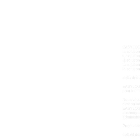
EASYLOG l
la solutio
la solution
la soluti
la solutio
la solution
delta ded
EASYLOG lo
pour tout 
Nous vous
gestion ad
EASYLOG lo
documents
administra
Projet del
delta/d d